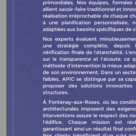
primordiales. Nos équipes, formées 
allient savoir-faire traditionnel et in
réalisation irréprochable de chaque cha
à une planification personnalisée, 
adaptées aux besoins spécifiques de c
Nos experts évaluent minutieusemen
une stratégie complète, depuis l'
vérification finale de l'étanchéité. 
sur la
transparence
et l'
écoute
, ce 
méthode d'intervention la mieux adap
de son environnement. Dans un secteu
faibles, APIC se distingue par sa capac
proposer des solutions innovantes 
structures.
À Fontenay-aux-Roses, où les conditio
architecturales imposent des exigence
interventions assure le respect des no
l'édifice. Chaque mission est réa
garantissant ainsi un résultat final co
Nos clients bénéficient d'un suivi 