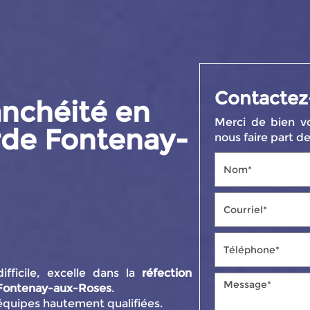
Contactez
anchéité en
Merci de bien vo
rde Fontenay-
nous faire part 
fficile, excelle dans la
réfection
à Fontenay-aux-Roses
.
 équipes hautement qualifiées.