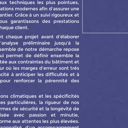
aux techniques les plus pointues,
novations modernes afin d'assurer une
ntier. Grâce à un suivi rigoureux et
nous garantissons des prestations
haque client.
t chaque projet avant d'élaborer
analyse préliminaire jusqu'à la
L'ensemble de notre démarche repose
qui permet de définir ensemble la
tée aux contraintes du bâtiment et
r où les marges d'erreur sont très
ité à anticiper les difficultés et à
pour renforcer la pérennité des
ns climatiques et les spécificités
s particulières, la rigueur de nos
rmes de sécurité et la longévité de
lisée avec passion et minutie,
nforme aux attentes les plus élevées.
personnalisé, d'un accompagnement