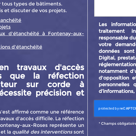
r tous types de bâtiments.
 et discuter de vos projets.
tanchéité
Les informatio
ojets
traitement i
ux d'étanchéité à Fontenay-aux-
responsable du 
votre demand
tions d'étanchéité
données sont
Digital, prest
réglementati
en travaux d'accès
notamment d'un
ons que la
réfection
d'opposition 
uteur sur corde à
personnelles 
cessite précision et
d’informations,
'est affirmé comme une référence
vaux d'accès difficile. La réfection
*
Champs obligatoir
 Fontenay-aux-Roses représente un
et la
qualité des interventions
sont